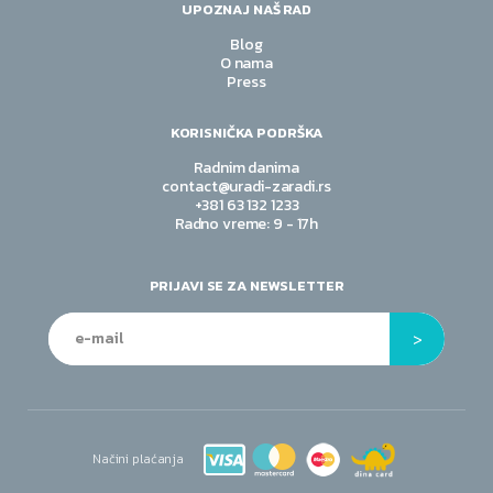
UPOZNAJ NAŠ RAD
Blog
O nama
Press
KORISNIČKA PODRŠKA
Radnim danima
contact@uradi-zaradi.rs
+381 63 132 1233
Radno vreme: 9 - 17h
PRIJAVI SE ZA NEWSLETTER
Načini plaćanja