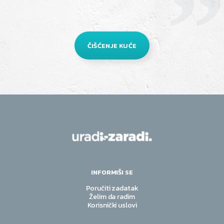
ČIŠĆENJE KUĆE
INFORMIŠI SE
Poručiti zadatak
Želim da radim
Korisnički uslovi