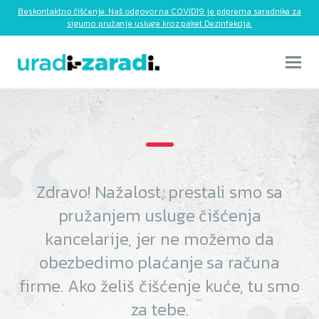
Beskontaktno čišćenje: Naš odgovor na COVID19 je priprema saradnika za
sigurno pružanje usluge kroz paket Dezinfekcija.
Zdravo! Nažalost, prestali smo sa
pružanjem usluge čišćenja
kancelarije, jer ne možemo da
obezbedimo plaćanje sa računa
firme. Ako želiš čišćenje kuće, tu smo
za tebe.