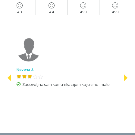
4.3
4.4
4.59
4.59
Nevena J.
Zadovoljna sam komunikacijom koju smo imale