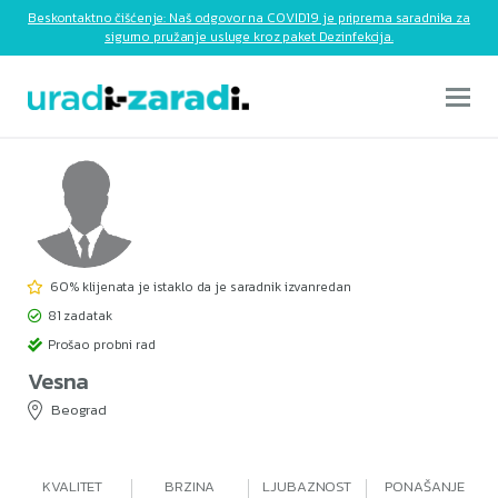
Beskontaktno čišćenje: Naš odgovor na COVID19 je priprema saradnika za
sigurno pružanje usluge kroz paket Dezinfekcija.
60% klijenata je istaklo da je saradnik izvanredan
81 zadatak
Prošao probni rad
Vesna
Beograd
KVALITET
BRZINA
LJUBAZNOST
PONAŠANJE