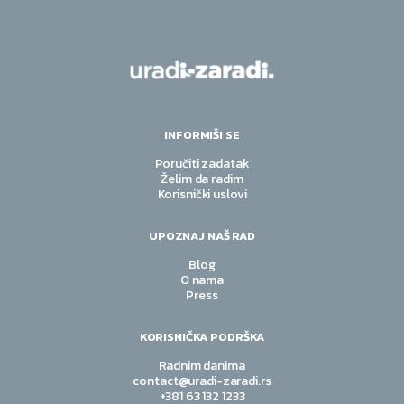
INFORMIŠI SE
Poručiti zadatak
Želim da radim
Korisnički uslovi
UPOZNAJ NAŠ RAD
Blog
O nama
Press
KORISNIČKA PODRŠKA
Radnim danima
contact@uradi-zaradi.rs
+381 63 132 1233