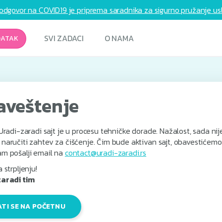
odgovor na COVID19 je priprema saradnika za sigurno pružanje usl
SVI ZADACI
O NAMA
DATAK
aveštenje
Uradi-zaradi sajt je u procesu tehničke dorade. Nažalost, sada nij
aručiti zahtev za čišćenje. Čim bude aktivan sajt, obavestićemo 
m pošalji email na
contact@uradi-zaradi.rs
 strpljenju!
aradi tim
ATI SE NA POČETNU