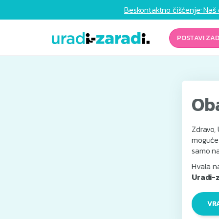
Beskontaktno čišćenje: Naš 
POSTAVI ZA
Ob
Zdravo, 
moguće n
samo na
Hvala na
Uradi-z
VR