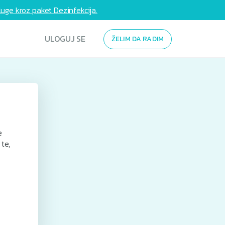
uge kroz paket Dezinfekcija.
ULOGUJ SE
ŽELIM DA RADIM
e
te,