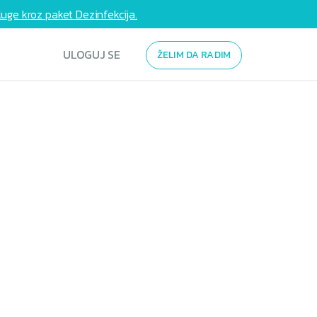
uge kroz paket Dezinfekcija.
ULOGUJ SE
ŽELIM DA RADIM