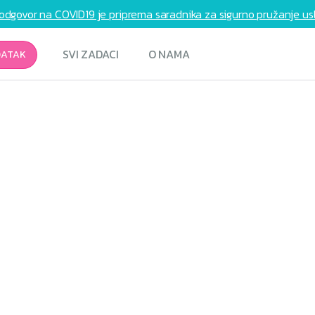
odgovor na COVID19 je priprema saradnika za sigurno pružanje usl
SVI ZADACI
O NAMA
DATAK