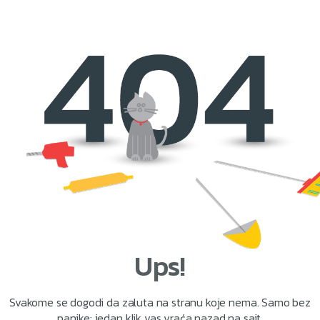
Ups!
Svakome se dogodi da zaluta na stranu koje nema. Samo bez
panike: jedan klik vas vraća nazad na sajt.