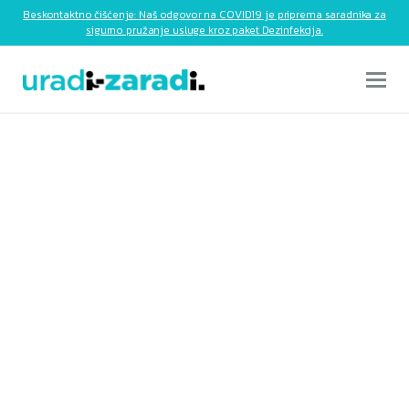
Beskontaktno čišćenje: Naš odgovor na COVID19 je priprema saradnika za
sigurno pružanje usluge kroz paket Dezinfekcija.