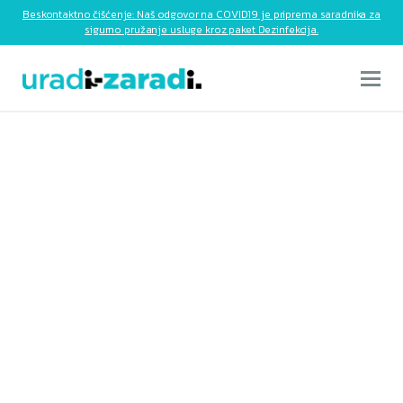
Beskontaktno čišćenje: Naš odgovor na COVID19 je priprema saradnika za
sigurno pružanje usluge kroz paket Dezinfekcija.